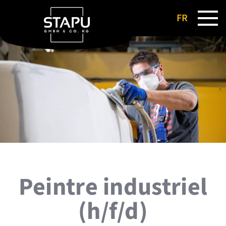
FR
DE
EN
NL
Peintre industriel
(h/f/d)